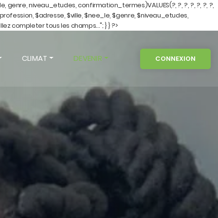
e, genre, niveau_etudes, confirmation_termes)VALUES(?, ?, ?, ?, ?, ?, ?,
 $profession, $adresse, $ville, $nee_le, $genre, $niveau_etudes,
z completer tous les champs..."; } } ?>
CLIMAT
DEVENIR
CONNEXION