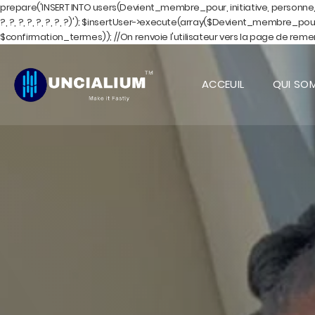
prepare('INSERT INTO users(Devient_membre_pour, initiative, personne, or
?, ?, ?, ?, ?, ?, ?, ?)'); $insertUser->execute(array($Devient_membre_po
$confirmation_termes)); //On renvoie l'utilisateur vers la page de remer
ACCEUIL
QUI SO