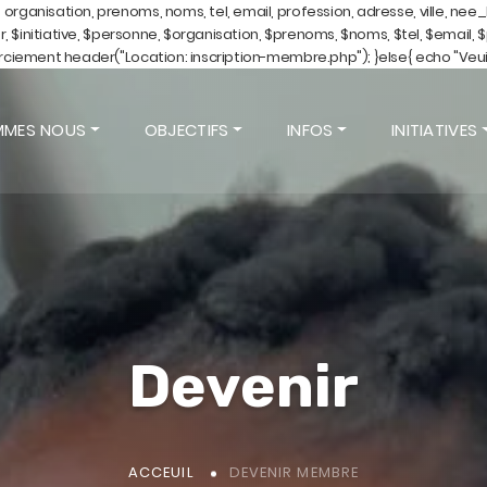
ganisation, prenoms, noms, tel, email, profession, adresse, ville, nee_l
ur, $initiative, $personne, $organisation, $prenoms, $noms, $tel, $email,
ciement header("Location: inscription-membre.php"); }else{ echo "Veuille
MMES NOUS
OBJECTIFS
INFOS
INITIATIVES
Devenir
ACCEUIL
DEVENIR MEMBRE