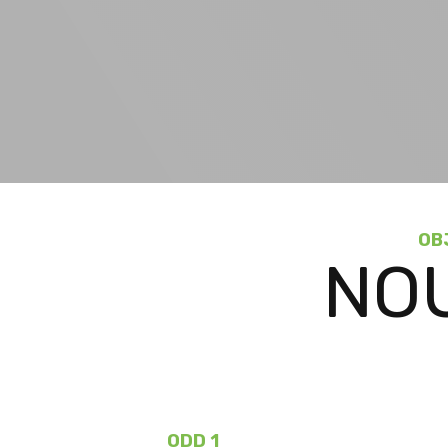
OB
NO
ODD 1