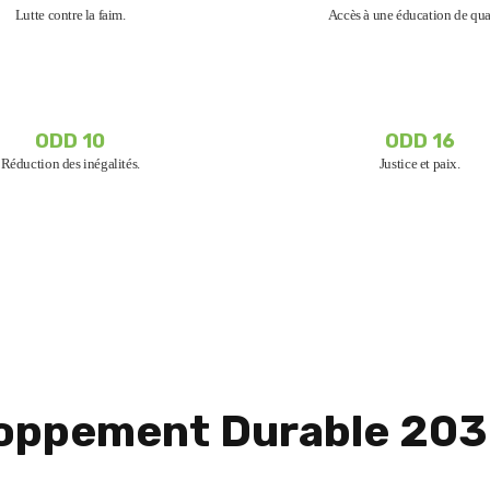
Lutte contre la faim.
Accès à une éducation de qual
ODD 10
ODD 16
Réduction des inégalités.
Justice et paix.
loppement Durable 203