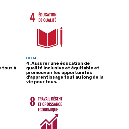
ODD 4
t
4. Assurer une éducation de
 tous à
qualité inclusive et équitable et
promouvoir les opportunités
d’apprentissage tout au long de la
vie pour tous.