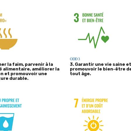
ODD 3
ner la faim, parvenir à la
3. Garantir une vie saine e
é alimentaire, améliorer la
promouvoir le bien-être de
on et promouvoir une
tout âge.
ture durable.