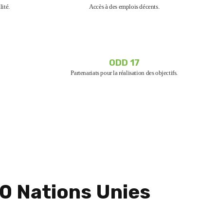
ité.
Accès à des emplois décents.
ODD 17
Partenariats pour la réalisation des objectifs.
0 Nations Unies