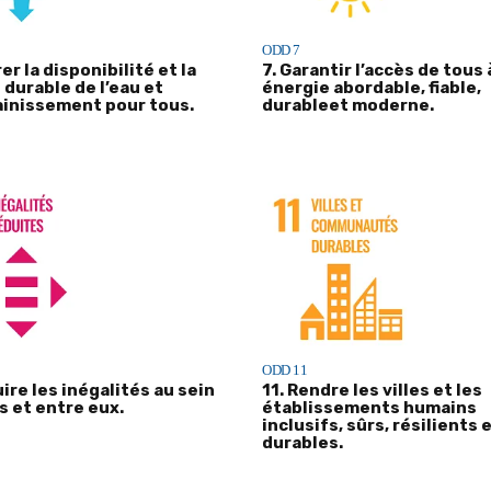
ODD 7
er la disponibilité et la
7. Garantir l’accès de tous
 durable de l’eau et
énergie abordable, fiable,
ainissement pour tous.
durableet moderne.
ODD 11
ire les inégalités au sein
11. Rendre les villes et les
s et entre eux.
établissements humains
inclusifs, sûrs, résilients 
durables.