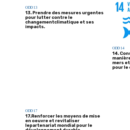
ODD 13
13. Prendre des mesures urgentes
pour lutter contre le
changementclimatique et ses
impacts.
ODD 14
14. Con
manière
mers et
pour le
ODD 17
17.Renforcer les moyens de mise
en oeuvre et revitaliser
lepartenariat mondial pour le
développement durable.