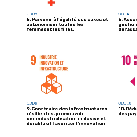
ODD 5
ODD 6
5. Parvenir à l’égalité des sexes et
6. Assur
autonomiser toutes les
gestion
femmeset les filles.
del’ass
ODD 9
ODD 10
9. Construire des infrastructures
10. Rédu
résilientes, promouvoir
des pay
uneindustrialisation inclusive et
durable et favoriser l’innovation.