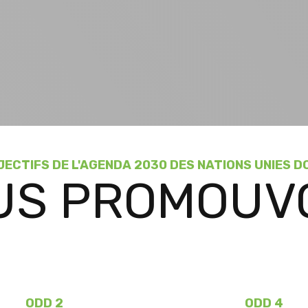
JECTIFS DE L'AGENDA 2030 DES NATIONS UNIES D
US PROMOUV
ODD 2
ODD 4