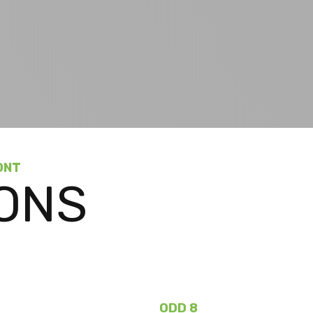
ONT
ONS
ODD 8