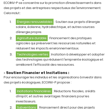
ECOINV-P se concentre sur la promotion d’investissements dans
des projets et des entreprises respectueux de l'environnement.
Cela inclut :
Énergies renouvelables
: Soutien aux projets d’énergie
solaire, éolienne, hydroélectrique, et autres sources
d’énergie propre.
Agriculture durable
: Financement des pratiques
agricoles qui préservent les ressources naturelles et
réduisent les impacts environnementaux.
Technologies vertes
: Incitation à développer et adopter
des technologies qui réduisent l'empreinte écologique et
améliorent l'efficacité des ressources.
- Soutien Financier et Incitations :
Pour encourager les individus et les organisations à investir dans
des projets écologiques, ECOINV-P propose :
Incitations financières
: Réductions fiscales, crédits
d’impôt, et autres avantages financiers pour les
investisseurs.
Subventions
: Financement direct pour des projets